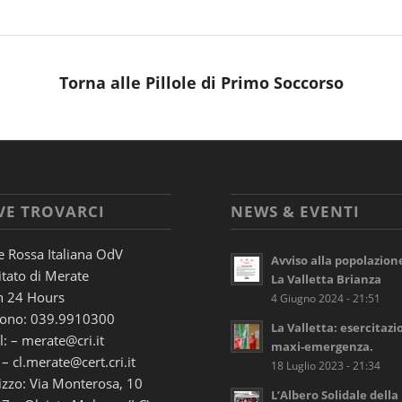
Torna alle Pillole di Primo Soccorso
VE TROVARCI
NEWS & EVENTI
e Rossa Italiana OdV
Avviso alla popolazion
tato di Merate
La Valletta Brianza
 24 Hours
4 Giugno 2024 - 21:51
fono: 039.9910300
La Valletta: esercitazi
: – merate@cri.it
maxi-emergenza.
 – cl.merate@cert.cri.it
18 Luglio 2023 - 21:34
izzo: Via Monterosa, 10
L’Albero Solidale della