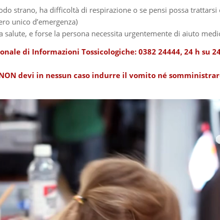
do strano, ha difficoltà di respirazione o se pensi possa trattarsi
mero unico d’emergenza)
a salute, e forse la persona necessita urgentemente di aiuto medi
onale di Informazioni Tossicologiche
: 0382 24444, 24 h su 24
NON devi in nessun caso indurre il vomito né somministra