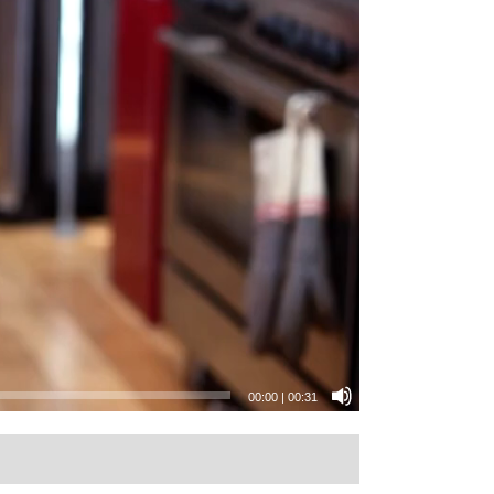
00:00
|
00:31