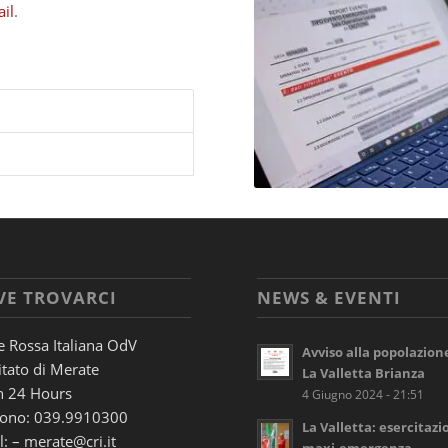
il
.
VE TROVARCI
NEWS & EVENTI
e Rossa Italiana OdV
Avviso alla popolazion
tato di Merate
La Valletta Brianza
 24 Hours
4 Giugno 2024 - 21:51
fono: 039.9910300
La Valletta: esercitazi
: – merate@cri.it