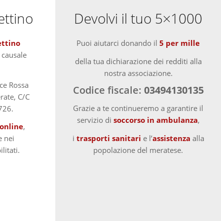
ettino
Devolvi il tuo 5×1000
ettino
Puoi aiutarci donando il
5 per mille
 causale
della tua dichiarazione dei redditi alla
nostra associazione.
oce Rossa
Codice fiscale:
03494130135
rate, C/C
Grazie a te continueremo a garantire il
726.
servizio di
soccorso in ambulanza
,
online
,
i
trasporti sanitari
e l’
assistenza
alla
 nei
popolazione del meratese.
litati.