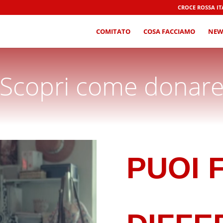
CROCE ROSSA I
COMITATO
COSA FACCIAMO
NEW
Scopri come donar
PUOI 