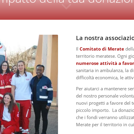
La nostra associazi
Il
Comitato di Merate
dell
territorio meratese. Ogni gi
numerose attività a favo
sanitaria in ambulanza, la di
difficoltà economica, le attivi
Per aiutarci a mantenere sem
del nostro personale volontar
nuovi progetti a favore del t
piccolo importo. La donazion
che i fondi verranno utilizz
Merate per il territorio in cu