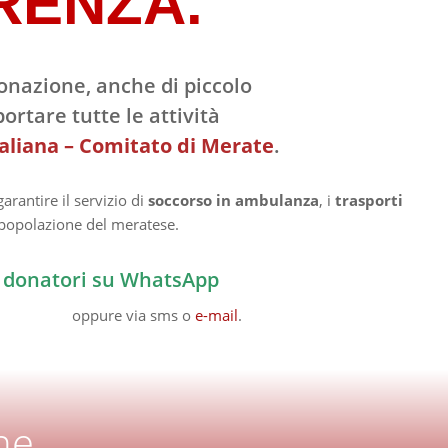
RENZA.
nazione, anche di piccolo
ortare tutte le attività
taliana – Comitato di Merate
.
arantire il servizio di
soccorso in ambulanza
, i
trasporti
 popolazione del meratese.
ri donatori su WhatsApp
oppure via sms o
e-mail
.
ne.