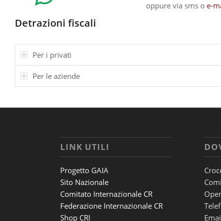
oppure via sms o
e-ma
Detrazioni fiscali
Per i privati
Per le aziende
LINK UTILI
DO
Progetto GAIA
Croc
Sito Nazionale
Comi
Comitato Internazionale CR
Open
Federazione Internazionale CR
Tele
Shop CRI
Email