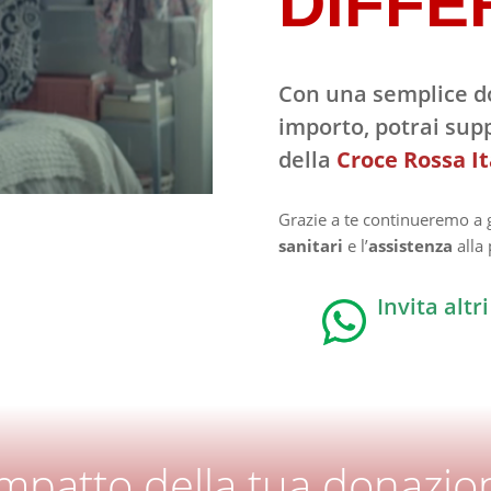
DIFFE
Con una semplice do
importo, potrai supp
della
Croce Rossa I
Grazie a te continueremo a g
sanitari
e l’
assistenza
alla
Invita alt
impatto della tua donazio