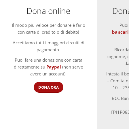
Dona online
Dona
Il modo più veloce per donare è farlo
Puoi
con carte di credito o di debito!
bancari
Accettiamo tutti i maggiori circuiti di
pagamento.
Ricorda
cognome, e 
Puoi fare una donazione con carta
da
direttamente su
Paypal
(non serve
avere un account).
Intesta il b
– Comitato
DONA ORA
10 – 238
BCC Banc
IT41P08