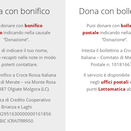
 con bonifico
Dona con boll
 donare con
bonifico
Puoi donare con
boll
o
indicando nella causale
postale
indicando nella
“Donazione”.
“Donazione”.
 di indicare il tuo nome,
Intesta il bollettino a Cr
recapiti nelle note in modo
Italiana – Comitato di Me
 poterti contattare.
Postale n. 1018166
onifico a Croce Rossa Italiana
Il servizio è disponibile
 di Merate – via Monte Rosa
negli
uffici postali
e
87 Olgiate Molgora (LC).
punti
Lottomatica
abi
a di Credito Cooperativo
Brianza e Laghi
32951630000000161856
BIC ICRAITRR950