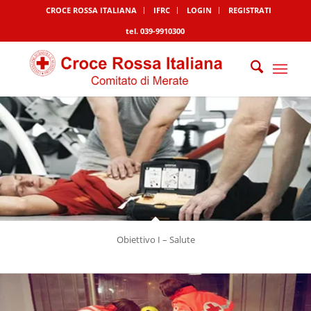
CROCE ROSSA ITALIANA
IFRC
LOGIN
REGISTRATI
tel. 039-9910300
Obiettivo I – Salute
TUTELIAMO E PROTEGGIAMO LA SALUTE E LA VITA