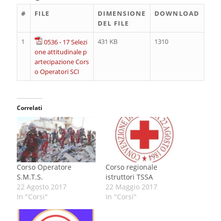
#
FILE
DIMENSIONE
DOWNLOAD
DEL FILE
1
431 KB
1310
0536 - 17 Selezi
one attitudinale p
artecipazione Cors
o Operatori SCI
Correlati
Corso Operatore
Corso regionale
S.M.T.S.
istruttori TSSA
22 Agosto 2017
22 Maggio 2017
In "Corsi"
In "Corsi"